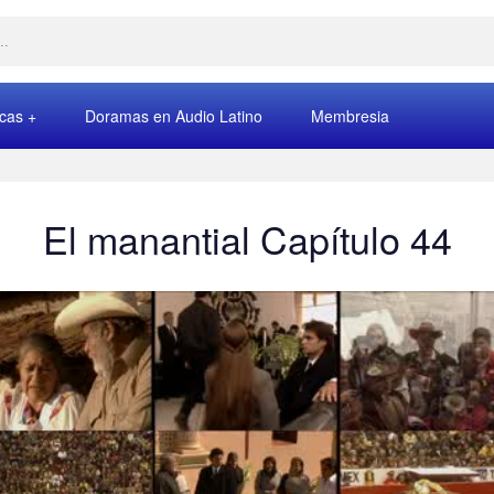
rcas
Doramas en Audio Latino
Membresia
El manantial Capítulo 44