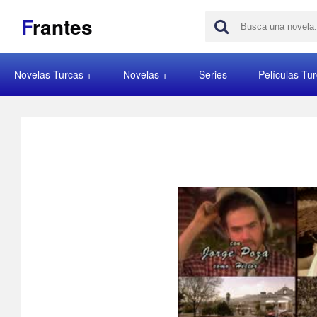
F
rantes
Novelas Turcas
Novelas
Series
Películas Tu