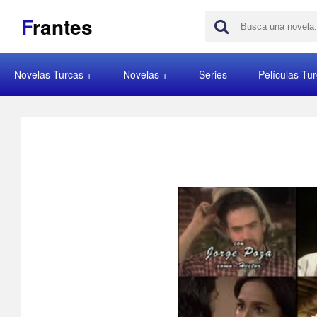
F
rantes
Novelas Turcas
Novelas
Series
Películas Tu