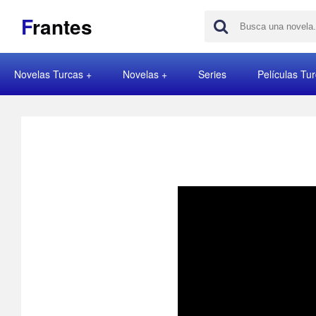
F
rantes
Novelas Turcas
Novelas
Series
Películas Tu