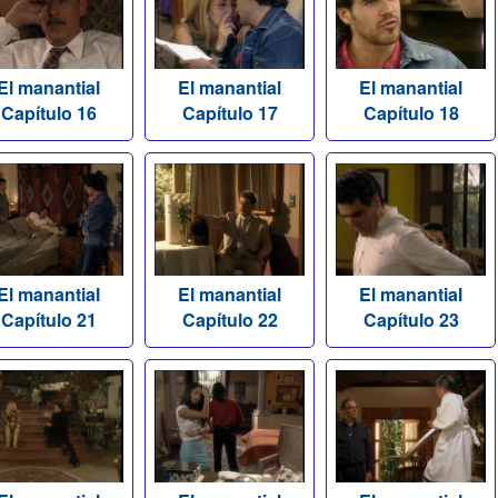
El manantial
El manantial
El manantial
Capítulo 16
Capítulo 17
Capítulo 18
El manantial
El manantial
El manantial
Capítulo 21
Capítulo 22
Capítulo 23