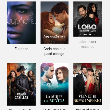
Lobo, morir
matando
Euphoria
Cada año que
pasé contigo
La Mujer de mí
Velvet el nuevo