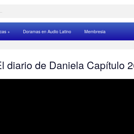
rcas
Doramas en Audio Latino
Membresia
l diario de Daniela Capítulo 