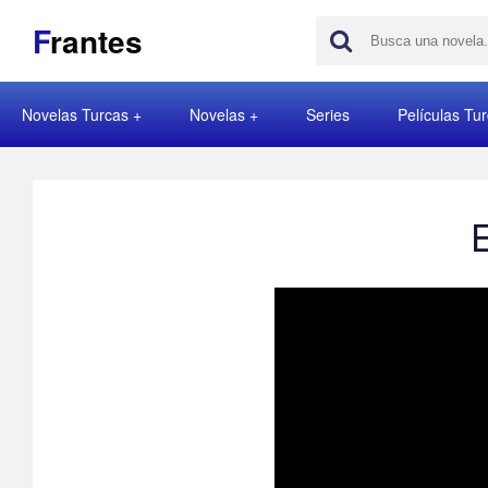
F
rantes
Novelas Turcas
Novelas
Series
Películas Tu
E