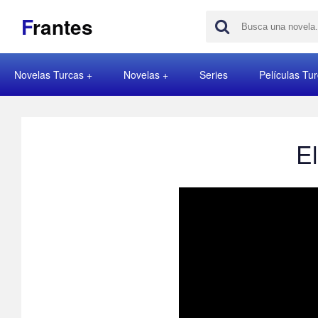
F
rantes
Novelas Turcas
Novelas
Series
Películas Tu
El