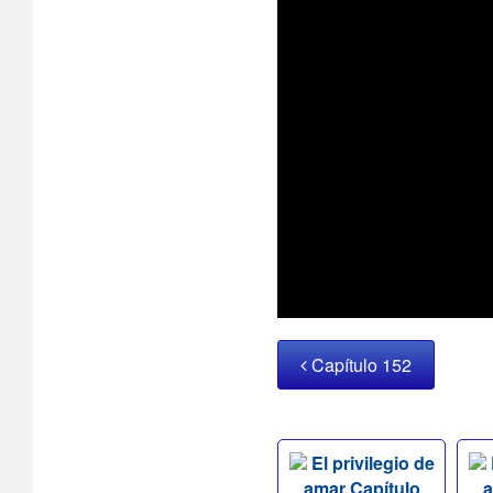
Capítulo 152
El privilegio de
amar Capítulo
a