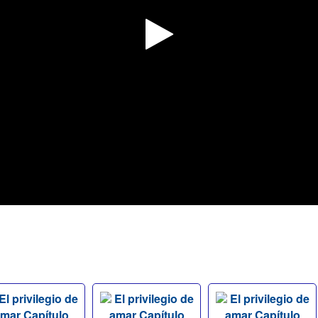
El privilegio de
El privilegio de
El privilegio de
mar Capítulo
amar Capítulo
amar Capítulo