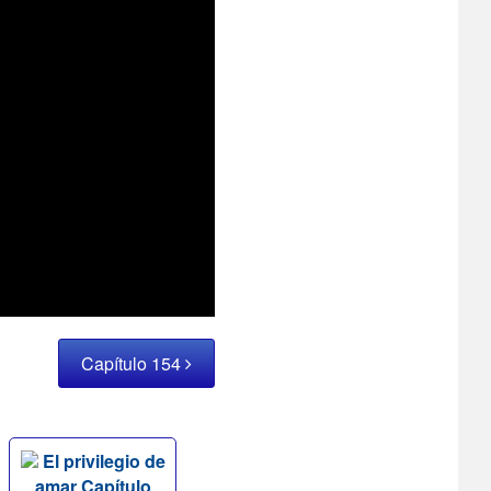
Capítulo 154
El privilegio de
amar Capítulo