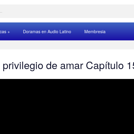
rcas
Doramas en Audio Latino
Membresia
 privilegio de amar Capítulo 