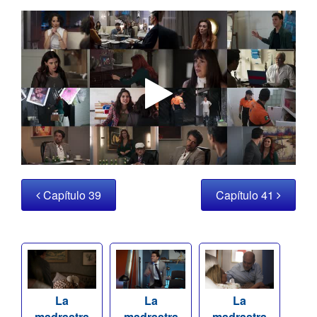
Capítulo 39
Capítulo 41
La
La
La
madrastra
madrastra
madrastra