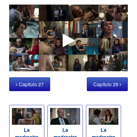
Capítulo 27
Capítulo 29
La
La
La
madrastra
madrastra
madrastra