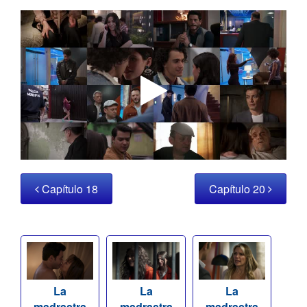
Capítulo 18
Capítulo 20
La
La
La
madrastra
madrastra
madrastra