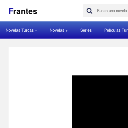
F
rantes
Novelas Turcas
Novelas
Series
Películas Tu