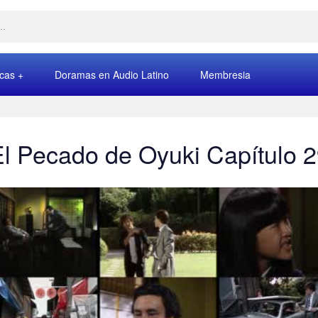
rcas
Doramas en Audio Latino
Membresia
l Pecado de Oyuki Capítulo 