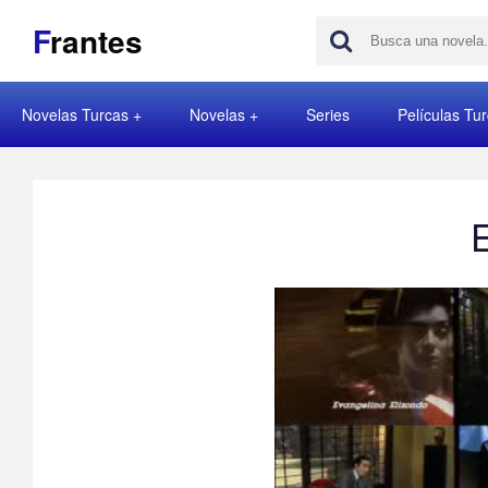
F
rantes
Novelas Turcas
Novelas
Series
Películas Tu
E