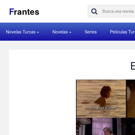
F
rantes
Novelas Turcas
Novelas
Series
Películas Tu
E