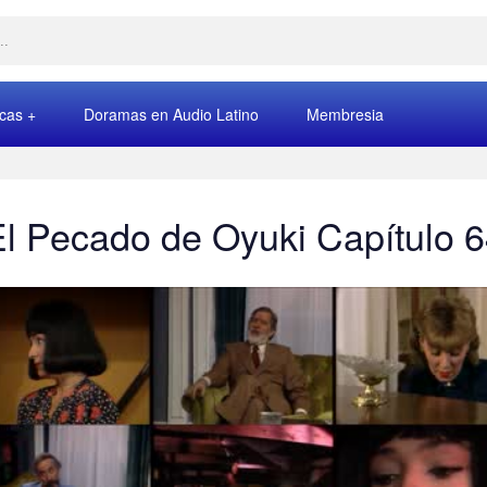
rcas
Doramas en Audio Latino
Membresia
l Pecado de Oyuki Capítulo 