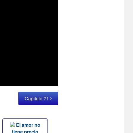
Capítulo 71
El amor no
tiene precio