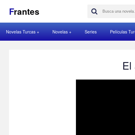
F
rantes
Novelas Turcas
Novelas
Series
Películas Tu
El