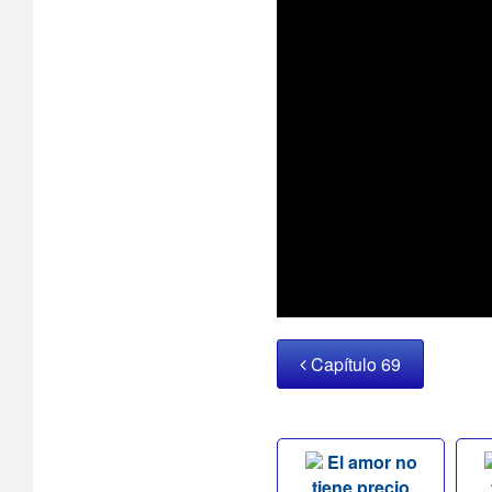
Capítulo 69
El amor no
tiene precio