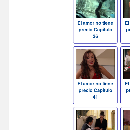
El amor no tiene
El
precio Capítulo
p
36
El amor no tiene
El
precio Capítulo
p
41