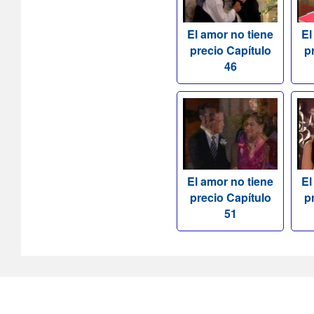
El amor no tiene
El
precio Capítulo
p
46
El amor no tiene
El
precio Capítulo
p
51