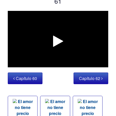
61
Capítulo 60
Capítulo 62
El amor
El amor
El amor
no tiene
no tiene
no tiene
precio
precio
precio