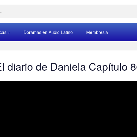
rcas
Doramas en Audio Latino
Membresia
l diario de Daniela Capítulo 