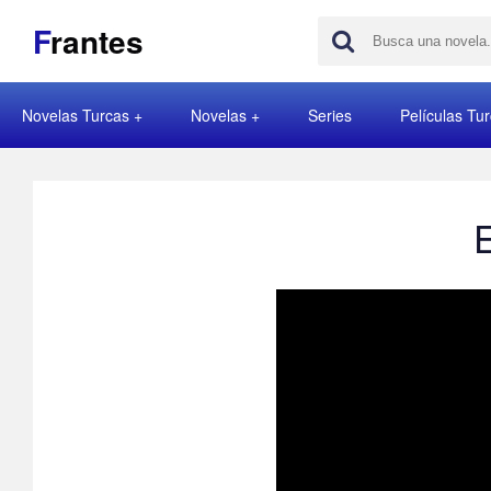
F
rantes
Novelas Turcas
Novelas
Series
Películas Tu
E