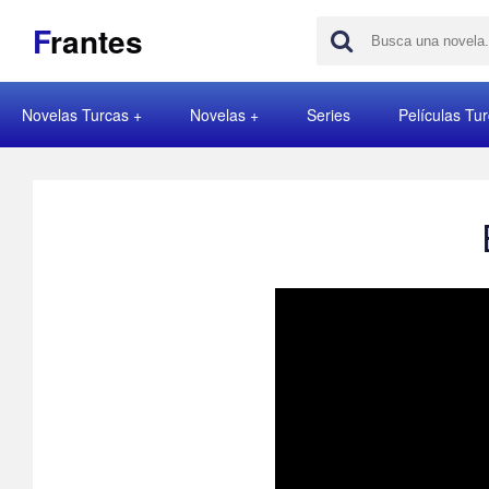
F
rantes
Novelas Turcas
Novelas
Series
Películas Tu