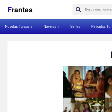
F
rantes
Novelas Turcas
Novelas
Series
Películas Tu