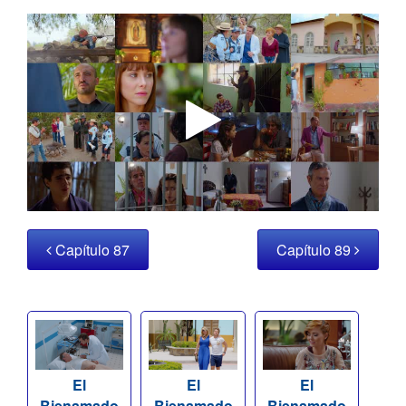
Capítulo 87
Capítulo 89
El
El
El
Bienamado
Bienamado
Bienamado