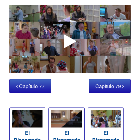
Capítulo 77
Capítulo 79
El
El
El
Bienamado
Bienamado
Bienamado