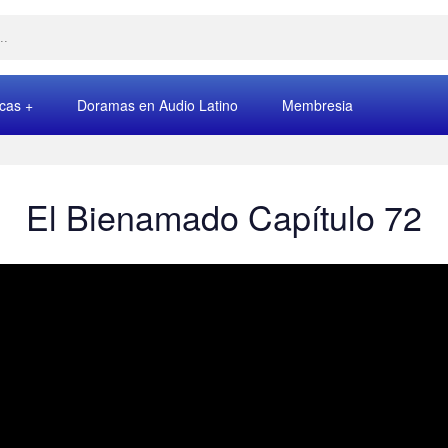
rcas
Doramas en Audio Latino
Membresia
El Bienamado Capítulo 72