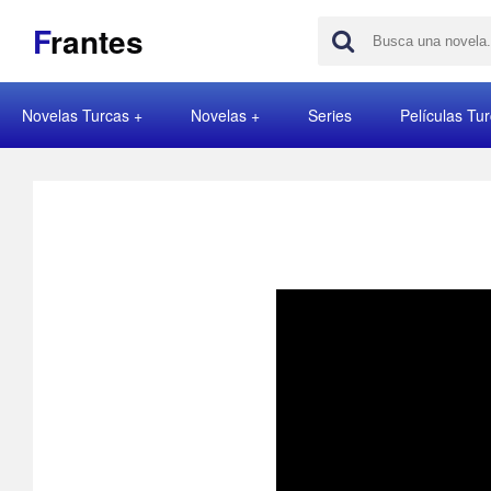
F
rantes
Novelas Turcas
Novelas
Series
Películas Tu