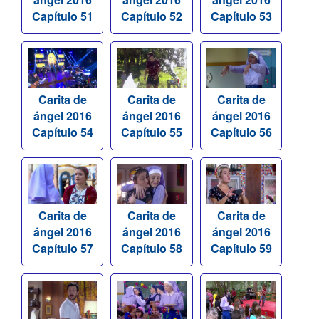
Capítulo 51
Capítulo 52
Capítulo 53
Carita de
Carita de
Carita de
ángel 2016
ángel 2016
ángel 2016
Capítulo 54
Capítulo 55
Capítulo 56
Carita de
Carita de
Carita de
ángel 2016
ángel 2016
ángel 2016
Capítulo 57
Capítulo 58
Capítulo 59