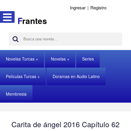
Ingresar
|
Registro
F
rantes
Novelas Turcas
Novelas
Series
Películas Turcas
Doramas en Audio Latino
Membresia
Carita de ángel 2016 Capítulo 62