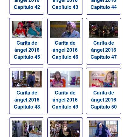
Capítulo 42
Capítulo 43
Capítulo 44
Carita de
Carita de
Carita de
ángel 2016
ángel 2016
ángel 2016
Capítulo 45
Capítulo 46
Capítulo 47
Carita de
Carita de
Carita de
ángel 2016
ángel 2016
ángel 2016
Capítulo 48
Capítulo 49
Capítulo 50