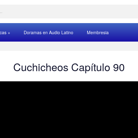
rcas
Doramas en Audio Latino
Membresia
Cuchicheos Capítulo 90