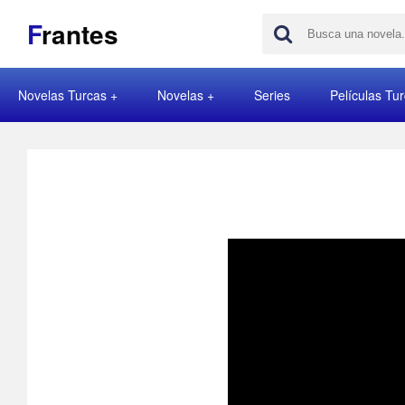
F
rantes
Novelas Turcas
Novelas
Series
Películas Tu