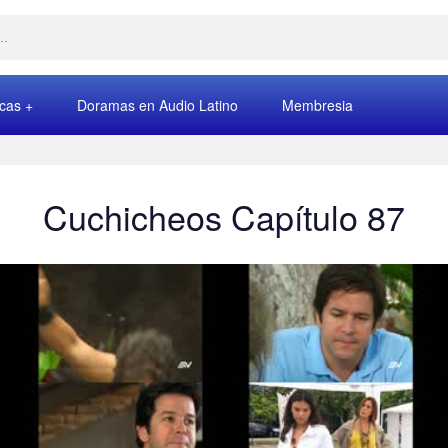
rcas
Doramas en Audio Latino
Membresia
Cuchicheos Capítulo 87