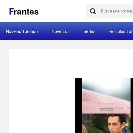
F
rantes
Novelas Turcas
Novelas
Series
Películas Tu