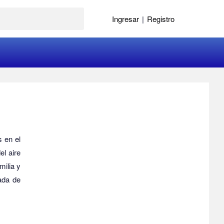
Ingresar
|
Registro
s en el
el aire
milia y
ada de