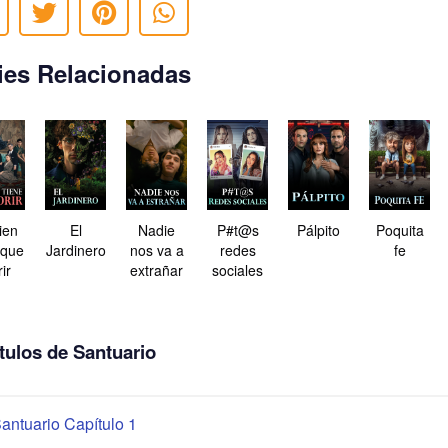
ies Relacionadas
ien
El
Nadie
P#t@s
Pálpito
Poquita
 que
Jardinero
nos va a
redes
fe
ir
extrañar
sociales
tulos de Santuario
antuario Capítulo 1