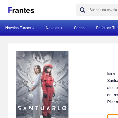
F
rantes
Novelas Turcas
Novelas
Series
Películas Tu
En el 
Santua
afecte
del r
Pilar 