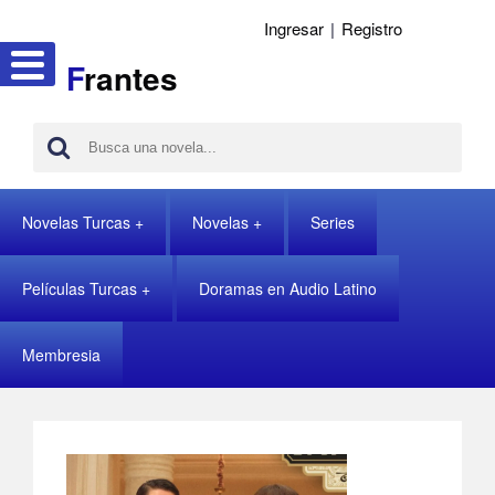
Ingresar
|
Registro
F
rantes
Novelas Turcas
Novelas
Series
Películas Turcas
Doramas en Audio Latino
Membresia