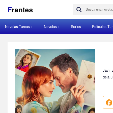
F
rantes
Novelas Turcas
Novelas
Series
Películas Tu
Javi, 
deja 