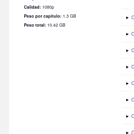
Calidad:
1080p
Peso por capítulo:
1.3 GB
C
Peso total:
10.42 GB
C
C
C
C
C
C
C