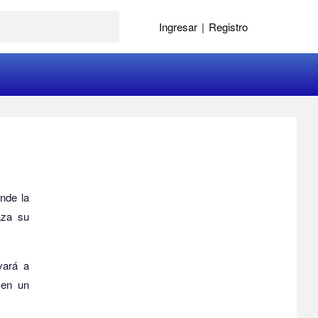
Ingresar
|
Registro
onde la
aza su
evará a
 en un