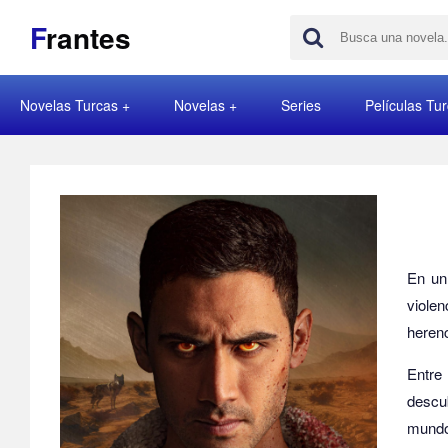
F
rantes
Novelas Turcas
Novelas
Series
Películas Tu
En un 
viole
herenc
Entre 
descu
mundo