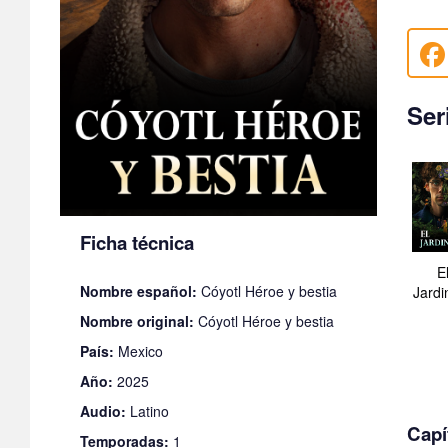
Ser
Ficha técnica
E
Nombre español:
Cóyotl Héroe y bestia
Jardi
Nombre original:
Cóyotl Héroe y bestia
País:
Mexico
Año:
2025
Audio:
Latino
Capí
Temporadas:
1