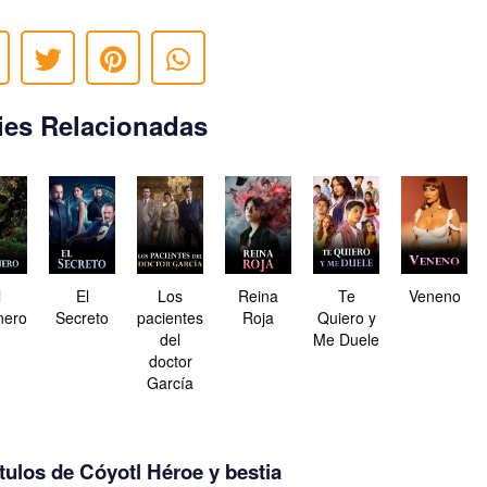
ies Relacionadas
l
El
Los
Reina
Te
Veneno
nero
Secreto
pacientes
Roja
Quiero y
del
Me Duele
doctor
García
tulos de Cóyotl Héroe y bestia