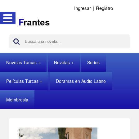
Ingresar
|
Registro
F
rantes
Novelas Turcas
Novelas
Series
Películas Turcas
Doramas en Audio Latino
Membresia