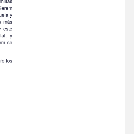
milias
 Kerem
uela y
án más
e este
ial, y
rem se
ro los