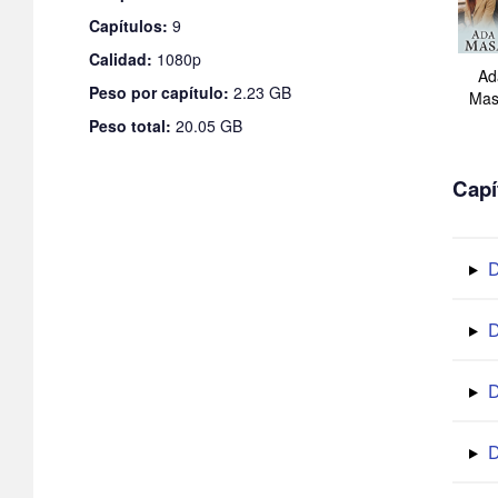
Capítulos:
9
Calidad:
1080p
Ad
Peso por capítulo:
2.23 GB
Mas
Peso total:
20.05 GB
Capí
D
D
D
D