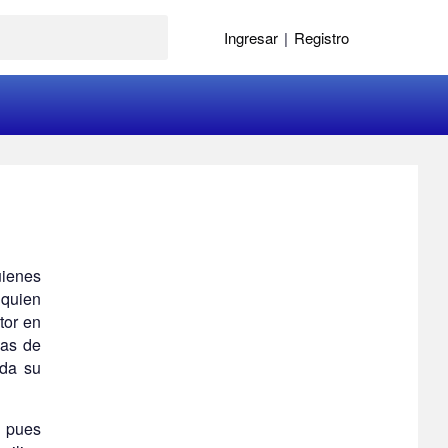
Ingresar
|
Registro
uienes
 quien
tor en
mas de
oda su
, pues