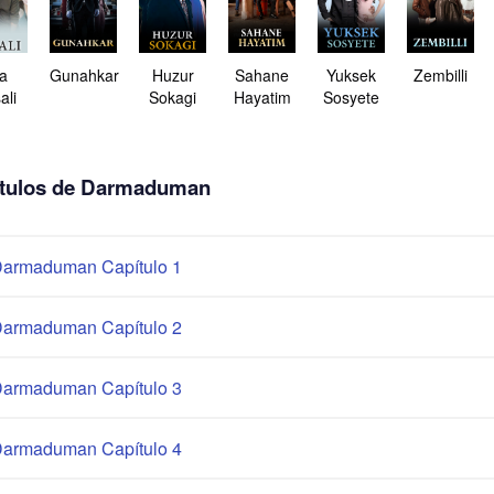
a
Gunahkar
Huzur
Sahane
Yuksek
Zembilli
ali
Sokagi
Hayatim
Sosyete
tulos de Darmaduman
armaduman Capítulo 1
armaduman Capítulo 2
armaduman Capítulo 3
armaduman Capítulo 4