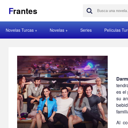
F
rantes
Novelas Turcas
Novelas
Series
Películas Tu
Darm
tendr
es el
su an
bebid
famil
Al co