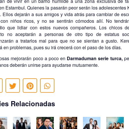
án de vivir en un barrio humilde a una zona exclusiva de fa
 en Estambul. Quienes la pasarán peor serán los adolescentes
. Ellos dejarán a sus amigos y vida atrás para cambiar de esc
r con niños ricos, y no se sentirán cómodos allí. No tendr
io que lidiar con estos nuevos compañeros. Los chicos d
tuto no aceptarán a personas de otro tipo de estatus soc
zarán a tratarlos mal para que no se sientan a gusto. Ke
á en problemas, pues su irá crecerá con el paso de los días.
osas mejorarán poco a poco en
Darmaduman serie turca,
pe
nos deberán unirse para ayudarse mutuamente.
ies Relacionadas