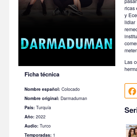
pasar
ricas
y Ece
lidia
remed
insti
comen
meter
Las c
herma
Ficha técnica
Nombre español:
Colocado
Nombre original:
Darmaduman
País:
Turquía
Ser
Año:
2022
Audio:
Turco
Temporadas:
1