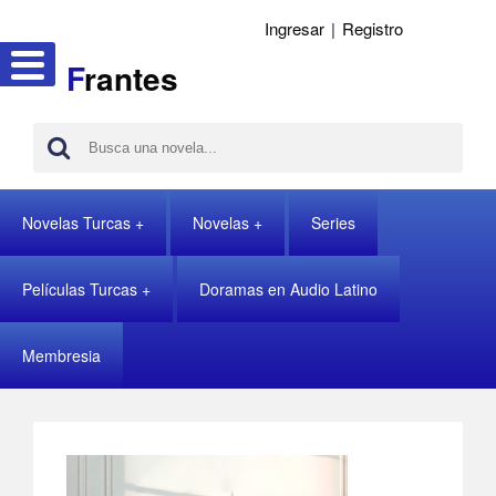
Ingresar
|
Registro
F
rantes
Novelas Turcas
Novelas
Series
Películas Turcas
Doramas en Audio Latino
Membresia