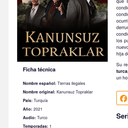
que s
cond
condi
ocurr
derru
condi
los p
nuevo
hija 
Su re
Ficha técnica
turca
un ho
Nombre español:
Tierras ilegales
Nombre original:
Kanunsuz Topraklar
País:
Turquía
Año:
2021
Ser
Audio:
Turco
Temporadas:
1