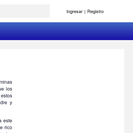
Ingresar
|
Registro
 minas
ue los
 estos
adre y
a este
e rico