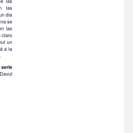
le las
n las
un día
ina se
en las
 claro
vut un
á a la
.
serie
 Davut