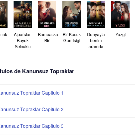
tmak
Alparslan
Bambaska
Bir Kucuk
Dunyayla
Yazgi
Buyuk
Biri
Gun Isigi
benim
Selcuklu
aramda
tulos de Kanunsuz Topraklar
anunsuz Topraklar Capítulo 1
anunsuz Topraklar Capítulo 2
anunsuz Topraklar Capítulo 3