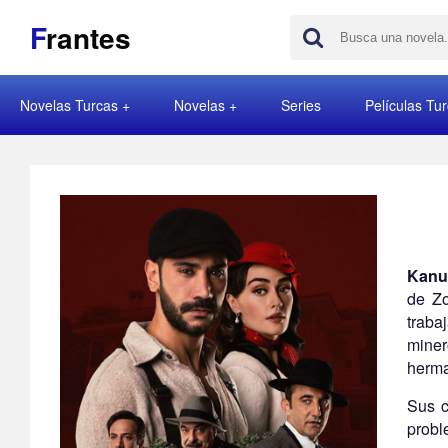
F
rantes
Novelas Turcas
Novelas
Series
Películas Tu
Kanu
de Zo
traba
miner
herma
Sus c
probl