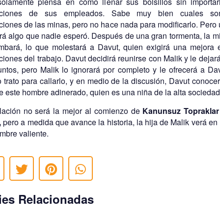
olamente piensa en cómo llenar sus bolsillos sin importar
iciones de sus empleados. Sabe muy bien cuales so
ciones de las minas, pero no hace nada para modificarlo. Pero 
irá algo que nadie esperó. Después de una gran tormenta, la m
mbará, lo que molestará a Davut, quien exigirá una mejora 
ciones del trabajo. Davut decidirá reunirse con Malik y le dejará
untos, pero Malik lo ignorará por completo y le ofrecerá a Da
 trato para callarlo, y en medio de la discusión, Davut conocer
de este hombre adinerado, quien es una niña de la alta sociedad
lación no será la mejor al comienzo de
Kanunsuz Topraklar 
,
pero a medida que avance la historia, la hija de Malik verá en
mbre valiente.
ies Relacionadas