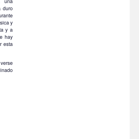
r, una
a duro
urante
sica y
ta y a
ue hay
r esta
 verse
inado