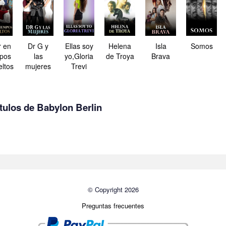
 en
Dr G y
Ellas soy
Helena
Isla
Somos
pos
las
yo,Gloria
de Troya
Brava
ltos
mujeres
Trevi
tulos de Babylon Berlin
© Copyright 2026
Preguntas frecuentes