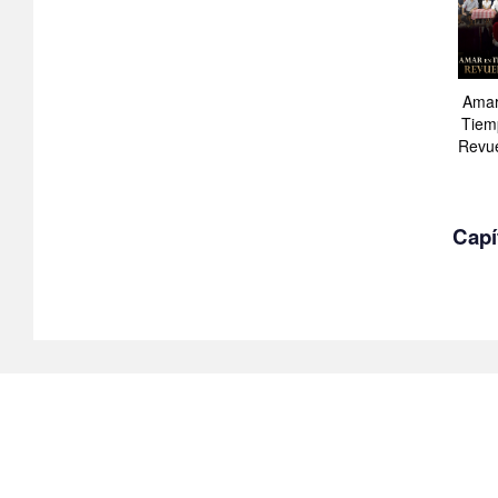
Amar
Tiem
Revue
Capí