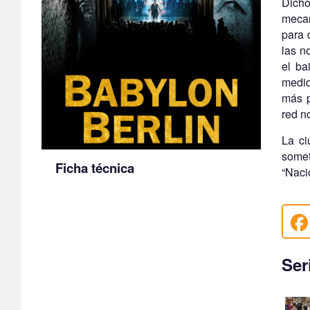
Dicho
mecan
para 
las n
el ba
medid
más p
red n
La ci
some
Ficha técnica
“Naci
Ser