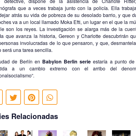
 detective, dispone de la asistencia de Charlote Ritte
ógrafa que a veces trabaja junto con la policía. Ella trabaj
dejar atrás su vida de pobreza de su desolado barrio, y que d
oches va a un local llamado Moka Efti, un lugar en el que la mú
ile son los reyes. La investigación se alarga más de la cuen
a que avanza la historia, Gereon y Charlotte descubrirán q
ersonas involucradas de lo que pensaron, y que, desmantela
o será una tarea sencilla.
udad de Berlín en
Babylon Berlin serie
estaría a punto de
tida a un cambio extremo con el arribo del denom
onalsocialismo”.
ies Relacionadas