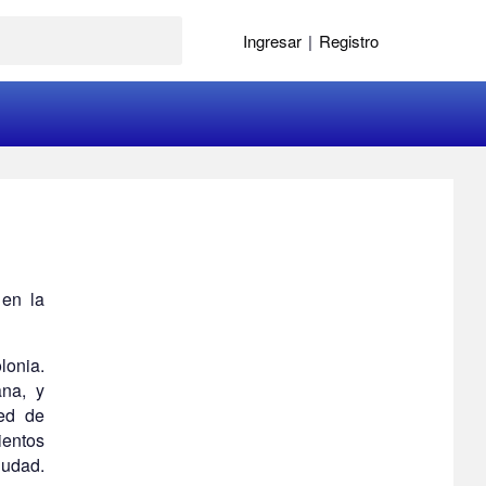
Ingresar
|
Registro
 en la
lonia.
ana, y
red de
ientos
iudad.