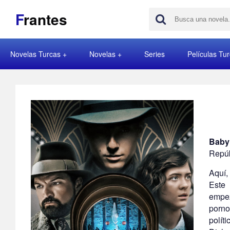
F
rantes
Novelas Turcas
Novelas
Series
Películas Tu
Baby
Repúb
Aquí,
Este 
empez
porno
polít