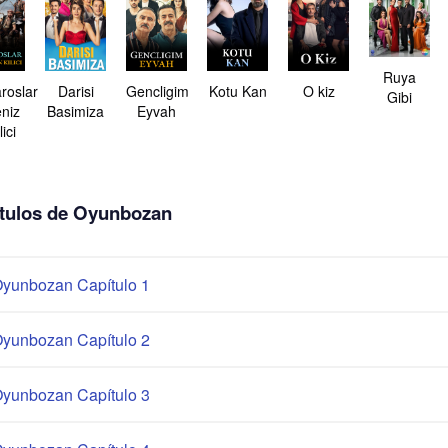
Ruya
roslar
Darisi
Gencligim
Kotu Kan
O kiz
Gibi
niz
Basimiza
Eyvah
lici
tulos de Oyunbozan
yunbozan Capítulo 1
yunbozan Capítulo 2
yunbozan Capítulo 3