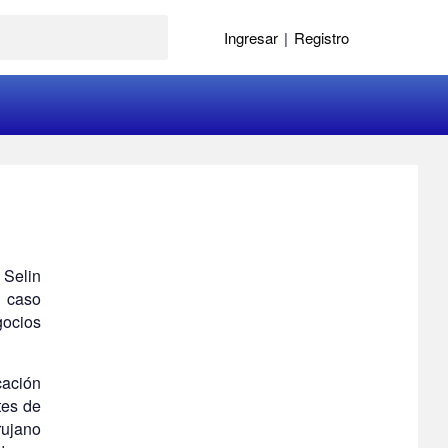
Ingresar
|
Registro
 Selin
n caso
gocios
cación
tes de
rujano