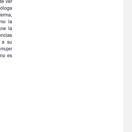
de ver
cóloga
ferma,
omo la
ane la
encias
 a su
 mujer
 no es