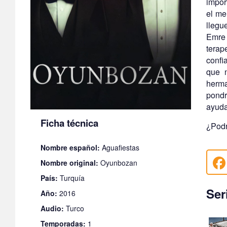
impor
el me
llegu
Emre 
terap
confi
que 
herma
pondr
ayuda
Ficha técnica
¿Podr
Nombre español:
Aguafiestas
Nombre original:
Oyunbozan
País:
Turquía
Ser
Año:
2016
Audio:
Turco
Temporadas:
1