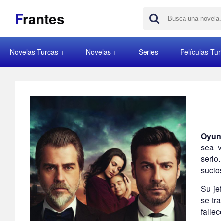
F
rantes
Novelas Turcas
Novelas
Series
Películas Tu
Oyun
sea v
serio
sucio
Su je
se tr
falle