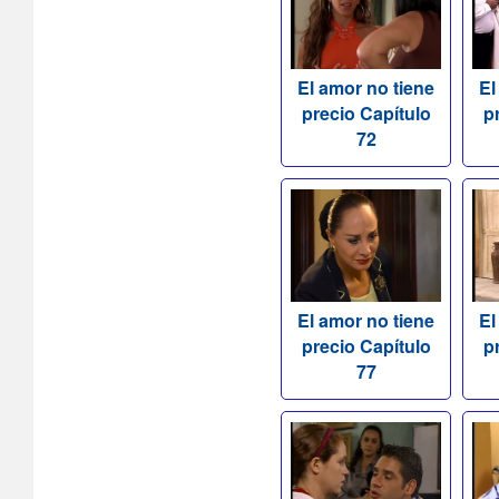
El amor no tiene
El
precio Capítulo
p
72
El amor no tiene
El
precio Capítulo
p
77