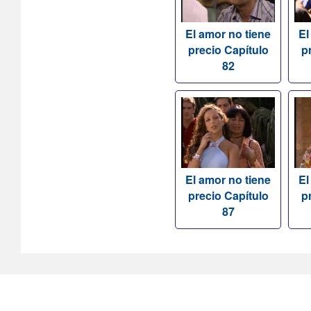
El amor no tiene
El
precio Capítulo
p
82
El amor no tiene
El
precio Capítulo
p
87