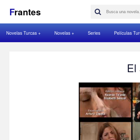
F
rantes
Novelas Turcas
Novelas
Series
Películas Tu
El