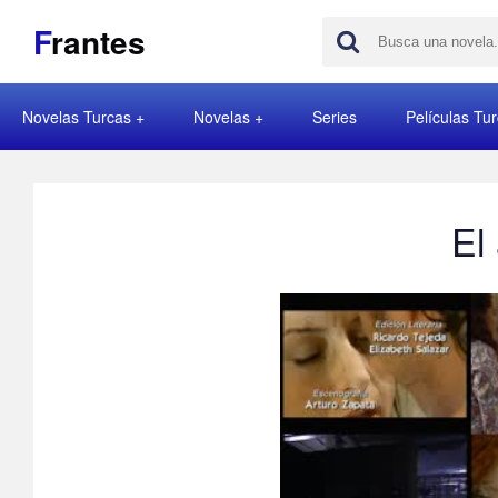
F
rantes
Novelas Turcas
Novelas
Series
Películas Tu
El