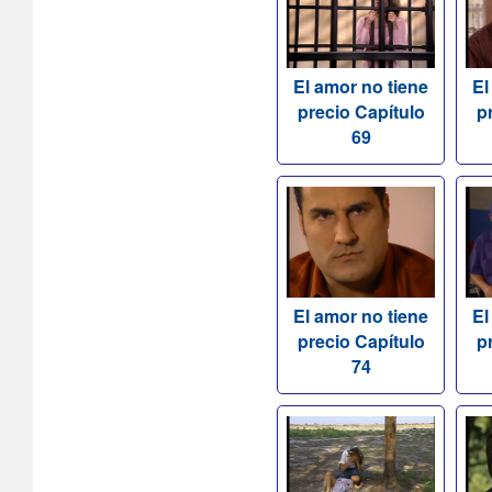
El amor no tiene
El
precio Capítulo
p
69
El amor no tiene
El
precio Capítulo
p
74