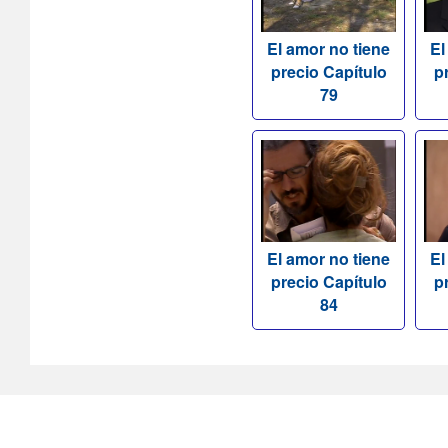
El amor no tiene
El
precio Capítulo
p
79
El amor no tiene
El
precio Capítulo
p
84