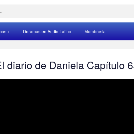
rcas
Doramas en Audio Latino
Membresia
l diario de Daniela Capítulo 