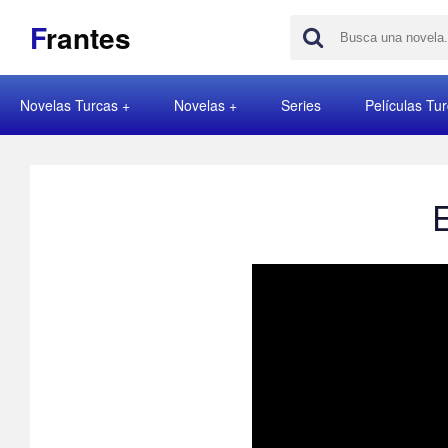
F
rantes
Novelas Turcas
Novelas
Series
Películas Tu
E