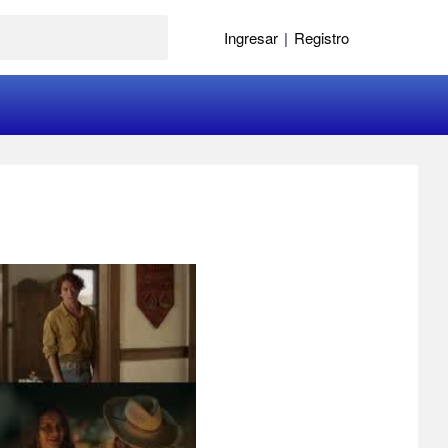
Ingresar
|
Registro