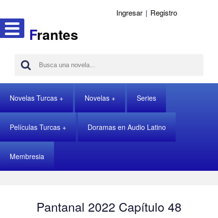
Ingresar
|
Registro
F
rantes
Novelas Turcas
Novelas
Series
Películas Turcas
Doramas en Audio Latino
Membresia
Pantanal 2022 Capítulo 48