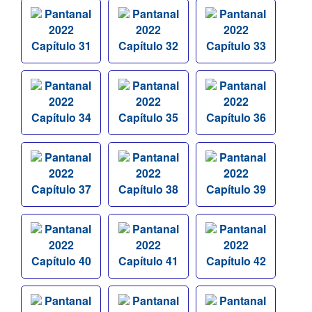
Pantanal
Pantanal
Pantanal
2022
2022
2022
Capítulo 31
Capítulo 32
Capítulo 33
Pantanal
Pantanal
Pantanal
2022
2022
2022
Capítulo 34
Capítulo 35
Capítulo 36
Pantanal
Pantanal
Pantanal
2022
2022
2022
Capítulo 37
Capítulo 38
Capítulo 39
Pantanal
Pantanal
Pantanal
2022
2022
2022
Capítulo 40
Capítulo 41
Capítulo 42
Pantanal
Pantanal
Pantanal