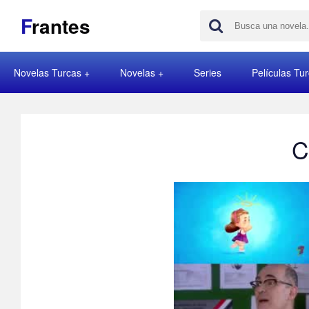
F
rantes
Novelas Turcas
Novelas
Series
Películas Tu
C