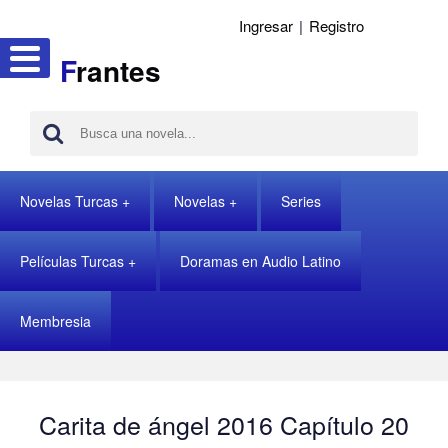
Ingresar
|
Registro
F
rantes
Novelas Turcas
Novelas
Series
Películas Turcas
Doramas en Audio Latino
Membresia
Carita de ángel 2016 Capítulo 20