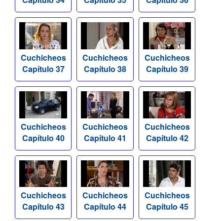
Cuchicheos
Cuchicheos
Cuchicheos
Capítulo 37
Capítulo 38
Capítulo 39
Cuchicheos
Cuchicheos
Cuchicheos
Capítulo 40
Capítulo 41
Capítulo 42
Cuchicheos
Cuchicheos
Cuchicheos
Capítulo 43
Capítulo 44
Capítulo 45