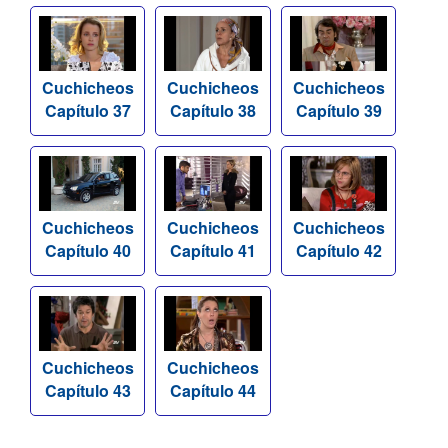
Cuchicheos
Cuchicheos
Cuchicheos
Capítulo 37
Capítulo 38
Capítulo 39
Cuchicheos
Cuchicheos
Cuchicheos
Capítulo 40
Capítulo 41
Capítulo 42
Cuchicheos
Cuchicheos
Capítulo 43
Capítulo 44