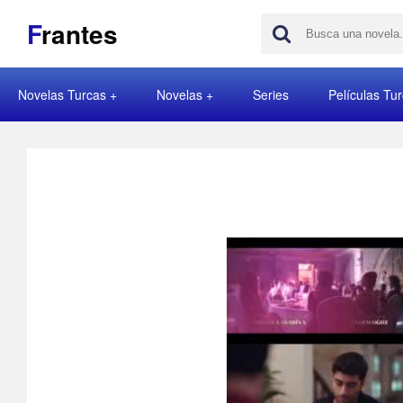
F
rantes
Novelas Turcas
Novelas
Series
Películas Tu