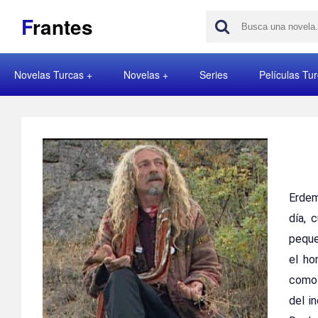
F
rantes
Novelas Turcas
Novelas
Series
Películas Tu
Erdem
día, 
peque
el ho
como 
del i