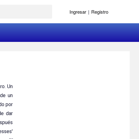
Ingresar
|
Registro
ro. Un
 de un
do por
de dar
espués
esses'