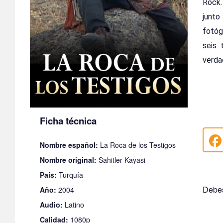
Rock.
junto
fotóg
seis 
verda
Ficha técnica
Nombre español:
La Roca de los Testigos
Nombre original:
Sahitler Kayasi
País:
Turquía
Debes
Año:
2004
Audio:
Latino
Calidad:
1080p