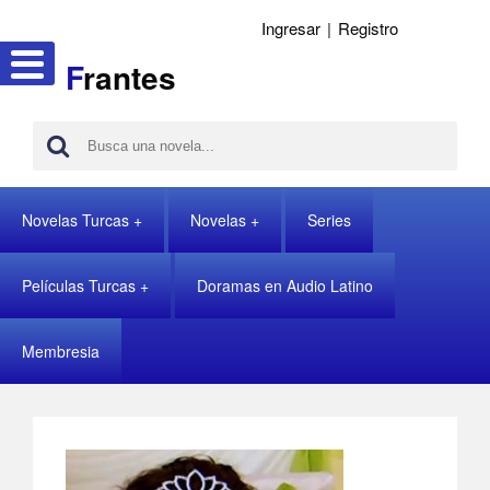
Ingresar
|
Registro
F
rantes
Novelas Turcas
Novelas
Series
Películas Turcas
Doramas en Audio Latino
Membresia