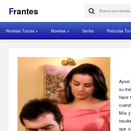
F
rantes
Novelas Turcas
Novelas
Series
Películas Tu
Aysel 
su tra
hace 
cuando
Mía y 
insult
que c