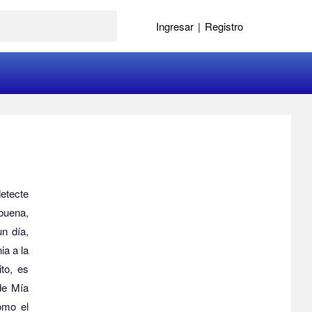
Ingresar
|
Registro
detecte
buena,
n día,
ia a la
to, es
de Mía
omo el