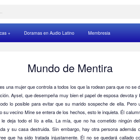
rcas
Doramas en Audio Latino
Membresia
Mundo de Mentira
es una mujer que controla a todos los que la rodean para que no se 
ición.
Aysel, que desempeña muy bien el papel de esposa devota y 
todo lo posible para evitar que su marido sospeche de ella.
Pero u
 su vecino Mine se entera de los hechos, esto le inquieta.
Él calumn
le deja todo el lío a ella.
La mía, que no ha cometido ningún deli
ada y su casa destruida.
Sin embargo, hay otra persona además 
ree que ha sido tratada injustamente.
Él no se quedará callado c