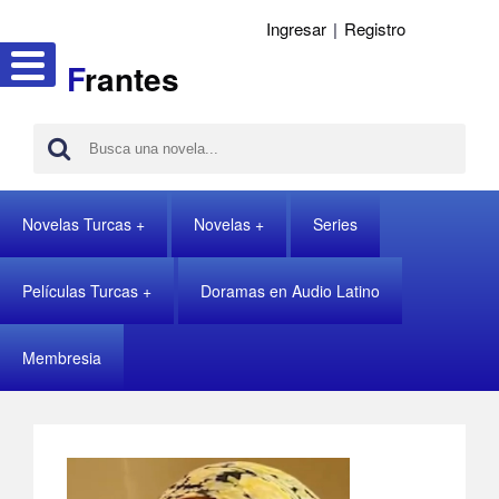
Ingresar
|
Registro
F
rantes
Novelas Turcas
Novelas
Series
Películas Turcas
Doramas en Audio Latino
Membresia