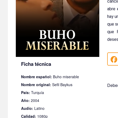
canci
abre 
hay u
que s
que 
deses
Ficha técnica
Nombre español:
Buho miserable
Nombre original:
Sefil Baykus
Debes
País:
Turquía
Año:
2004
Audio:
Latino
Calidad:
1080p