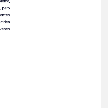
blema,
, pero
 antes
eciden
venes