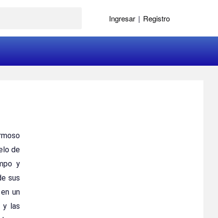
Ingresar
|
Registro
ermoso
elo de
empo y
de sus
 en un
 y las