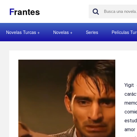
F
rantes
Novelas Turcas
Novelas
Series
Películas Tu
Yigit
carác
memor
comie
estud
amor 